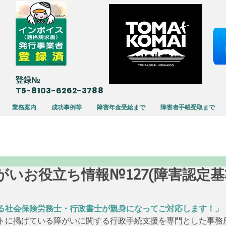
​登録№
T5-8103-6262-3788
業務案内
成功事例等
障害年金受給まで
障害者手帳受取まで
15 障がいお役立ち情報№127(障害認定
る社会保険労務士・行政書士が親身になってご対応します！」
トに掲げている障がいに関する行政手続支援を専門とした事務