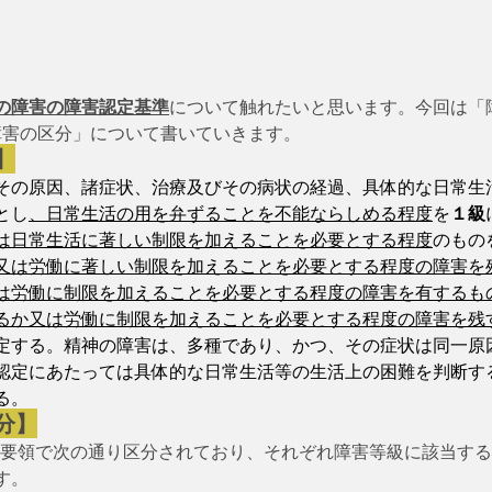
の障害の障害認定基準
について触れたいと思います。今回は「
の障害の区分」について書いていきます。　
】
その原因、諸症状、治療及びその病状の経過、具体的な日常生
とし
、日常生活の用を弁ずることを不能ならしめる程度
を
１級
は日常生活に著しい制限を加えることを必要とする程度
のもの
又は労働に著しい制限を加えることを必要とする程度の障害を
は労働に制限を加えることを必要とする程度の障害を有するも
るか又は労働に制限を加えることを必要とする程度の障害を残
定する。精神の障害は、多種であり、かつ、その症状は同一原
認定にあたっては具体的な日常生活等の生活上の困難を判断す
る。
分】
、認定要領で次の通り区分されており、それぞれ障害等級に該当す
す。