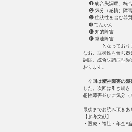
　 ❶ 統合失調症、統
　 ❷ 気分（感情）障
　 ❸ 症状性を含む器
　 ➍ てんかん
　 ❺ 知的障害
　 ❻ 発達障害
　　　　となっており
なお、症状性を含む器
調症、統合失調症型障
おります。
    今回は
精神障害の障
した。次回は引き続き
想性障害並びに気分（
最後までお読み頂きあ
【参考文献】
・医療・福祉・年金相談の
　　　　　　　　　　　