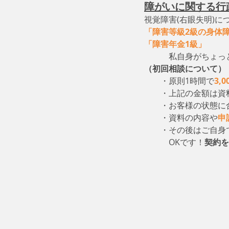
障がいに関する行
視覚障害(右眼失明)に
「障害等級2級の身体
「障害年金1級」
　　
　　　私自身がちょっ
（初回相談について）
・原則1時間で
3,
　　・上記の金額は資
　　・お客様の状態に
　　・資料の内容や
申
　　・その後はご自身
　　　OKです！
契約を