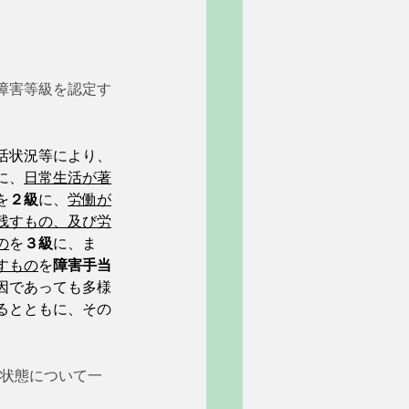
障害等級を認定す
活状況等により、
に、
日常生活が著
を
２級
に、
労働が
残すもの、及び労
の
を
３級
に、ま
すもの
を
障害手当
因であっても多様
るとともに、その
る状態について一