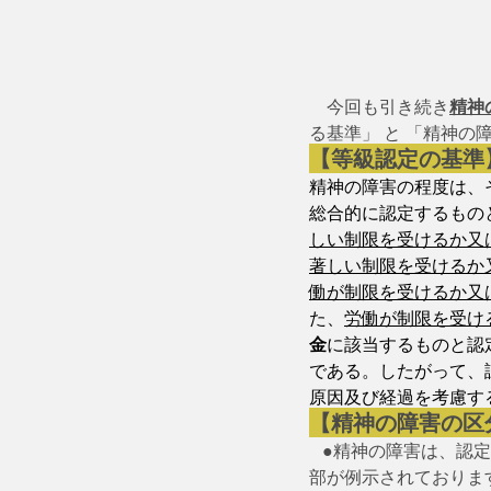
　今回も引き続き
精神
る基準」 と 「精神
【等級認定の基準
精神の障害の程度は、
総合的に認定するもの
しい制限を受けるか又
著しい制限を受けるか
働が制限を受けるか又
た、
労働が制限を受け
金
に該当するものと認
である。したがって、
原因及び経過を考慮す
【精神の障害の区
   ●精神の障害は
部が例示されておりま