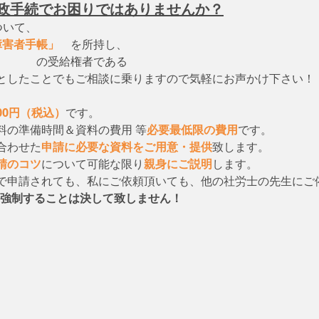
政手続でお困りではありませんか？
ついて、　
障害者手帳」
　を所持し、
　　　　の受給権者である
としたことでもご相談に乗りますので気軽にお声かけ下さい！
000円（税込）
です。
料の準備時間＆資料の費用 等
必要最低限の費用
です。
合わせた
申請に必要な資料をご用意・提供
致します。
請のコツ
について可能な限り
親身にご説明
します。
で申請されても、私にご依頼頂いても、他の社労士の先生にご
強制することは決して致しません！