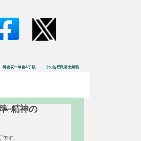
料金表ー年金&手帳
その他行政書士業務
基準-精神の
所です。