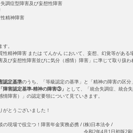
合失調症型障害及び妄想性障害
害
質性精神障害
ます。
質性精神障害 または てんかん において、妄想、幻覚等がある
害及び妄想性障害並びに気分（感情）障害」に準じて取り扱わ
害認定基準
のうち、「等級認定の基準」と「精神の障害の区分
「障害認定基準-精神の障害③」
として、「統合失調症、統合失
感情障害）」の認定要領について見ていきます。
りがとうございました！　
現場で役立つ！障害年金実務必携 / (株)日本法令 / 
　　　　　　　　　　　　　　　　　令和2年4月1日初版2刷 /