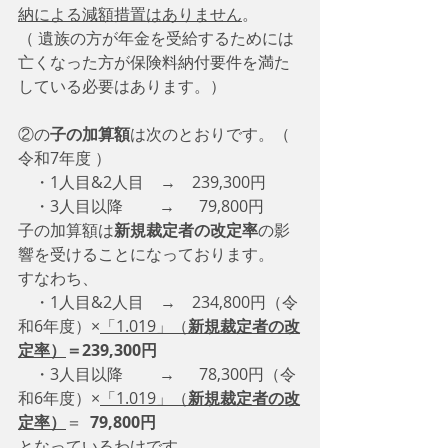
納による減額措置はありません
。
（ 遺族の方が年金を受給するためには
亡くなった方が保険料納付要件を満た
している必要はあります。）
②の
子の加算額
は次のとおりです。（ 
令和7年度 ）
　・1人目&2人目　→　239,300円
　・3人目以降　　 →      79,800円
子の加算額は
新規裁定者の改定率
の影
響を受けることになっております。
すなわち、
　・1人目&2人目　→　234,800円（令
和6年度）×
「1.019」（
新規裁定者の改
定率）
＝239,300円
　・3人目以降　　 →      78,300円（令
和6年度）×
「1.019」（
新規裁定者の改
定率）
＝  
79,800円
となっているわけです。