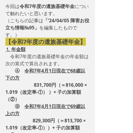
今回は
令和7年度の遺族基礎年金
につい
て触れたいと思います。
（こちらの記事は
「’24/04/05 障害お役
立ち情報№95」
を編集したもので
す。）
【令和7年度の遺族基礎年金】
⒈ 年金額
　令和7年度の遺族基礎年金の年金額は
次の算式で算出されます。
　　Ⓐ　
令和7年4月1日現在で68歳以
下の方
　　　　　　831,700円（＝816,000 × 
1.019（改定率-①） ）+ 子の加算額
（②）
Ⓑ　
令和7年4月1日現在で69歳以
上の方
829,300円（＝813,700 × 
1.019（改定率-①））+ 子の加算額