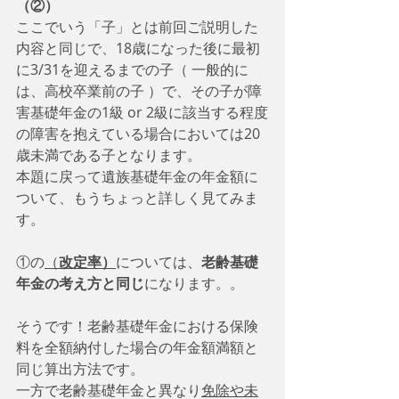
（②）
ここでいう「子」とは前回ご説明した
内容と同じで、18歳になった後に最初
に3/31を迎えるまでの子（ 一般的に
は、高校卒業前の子 ）で、その子が障
害基礎年金の1級 or 2級に該当する程度
の障害を抱えている場合においては20
歳未満である子となります。
本題に戻って遺族基礎年金の年金額に
ついて、もうちょっと詳しく見てみま
す。
①の
（
改定率）
については、
老齢基礎
年金の考え方と同じ
になります。。
そうです！老齢基礎年金における保険
料を全額納付した場合の年金額満額と
同じ算出方法です。
一方で老齢基礎年金と異なり
免除や未