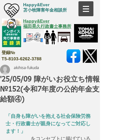
Happy&Ever
苫小牧障害年金相談所
Happy&Ever
福田晃久行政書士事務所
登録№
T5-8103-6262-3788
akihisa-fukuda
'25/05/09 障がいお役立ち情報
№152(令和7年度の公的年金支
給額④)
「自身も障がいを抱える社会保険労務
士・行政書士が親身になってご対応し
ます！」
　　　　　をコンセプトに掲げている