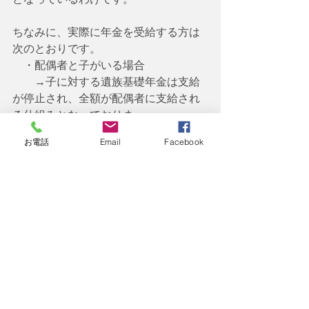
ちなみに、実際に年金を受給する方は
次のとおりです。
　・配偶者と子がいる場合
　　→子に対する遺族基礎年金は支給
が停止され、全額が配偶者に支給され
る仕組みとなっておりま
　　　す。簡単に言えば、「親に全額
お電話
Email
Facebook
まとめて渡すからね！」という意味で
す。
　・配偶者がいなくて、子が2人以上い
る場合
　　→子1人分の受給年金額は子の人数
で割り算をした年金額となり、受給権
がある子の代表1人に全
　　　額を支給した場合は受給権があ
る子全員に支給したものとして取り扱
うこととなっております。