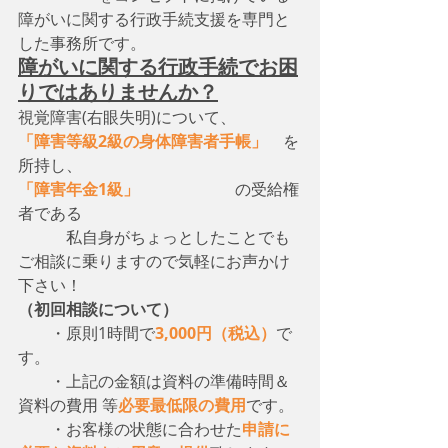
障がいに関する行政手続支援を専門と
した事務所です。
障がいに関する行政手続でお困
りではありませんか？
視覚障害(右眼失明)について、　
「障害等級2級の身体障害者手帳」
　を
所持し、
「障害年金1級」
　　　　　　の受給権
者である
　　　私自身がちょっとしたことでも
ご相談に乗りますので気軽にお声かけ
下さい！
（初回相談について）
・原則1時間で
3,000円（税込）
で
す。
　　・上記の金額は資料の準備時間＆
資料の費用 等
必要最低限の費用
です。
　　・お客様の状態に合わせた
申請に