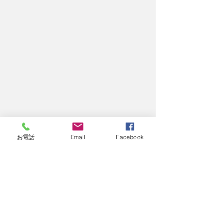
お電話
Email
Facebook
　去る10月9日に北海道新聞社さんより
取材を受け、10月21日発刊の地元苫小
牧版に掲載されました！
今後とも記事にある通り、障がいをお
抱えの方の悩みに寄り添って対応でき