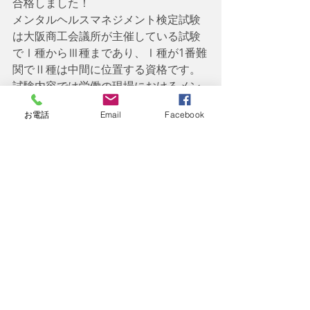
合格しました！
メンタルヘルスマネジメント検定試験
は大阪商工会議所が主催している試験
でⅠ種からⅢ種まであり、Ⅰ種が1番難
関でⅡ種は中間に位置する資格です。
試験内容では労働の現場におけるメン
タルヘルス問題に対してどのように対
お電話
Email
Facebook
処していくか、労働法の基本、精神疾
患の基礎的な内容等が問われます。こ
れらの内容は障害年金の精神障害分野
にも通ずる内容であると実感しており
ます。
　今後とも精神障害の方はもちろん、
その他の障害をお抱えの皆様のお役に
立てるように精進して参りますので、
障がい者支援専門の特定社会保険労務
士・行政書士 福田晃久を応援して頂け
ると幸いです。