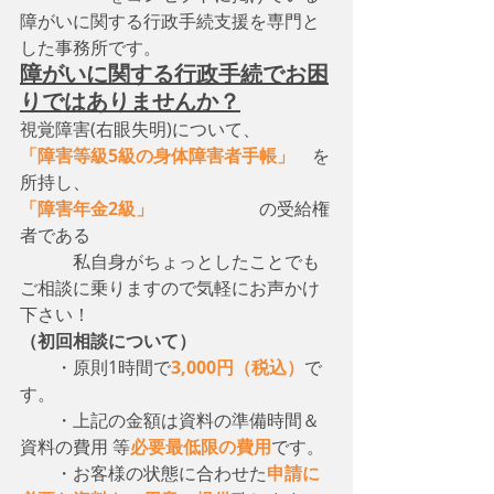
障がいに関する行政手続支援を専門と
した事務所です。
障がいに関する行政手続でお困
りではありませんか？
視覚障害(右眼失明)について、　
「障害等級5級の身体障害者手帳」
　を
所持し、
「障害年金2級」
　　　　　　の受給権
者である
　　　私自身がちょっとしたことでも
ご相談に乗りますので気軽にお声かけ
下さい！
（初回相談について）
・原則1時間で
3,000円（税込）
で
す。
　　・上記の金額は資料の準備時間＆
資料の費用 等
必要最低限の費用
です。
　　・お客様の状態に合わせた
申請に